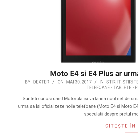
Moto E4 si E4 Plus ar urma
2017-
BY:
DEXTER
ON:
MAI 30, 2017
IN:
STIRI IT
,
STIRI 
TELEFOANE - TABLETE - 
05-
30
Sunteti curiosi cand Motorola isi va lansa noul set de sma
urma sa isi oficializeze noile telefoane (Moto E4 si Moto E4 
speculatii despre pretul m
CITEȘTE ÎN