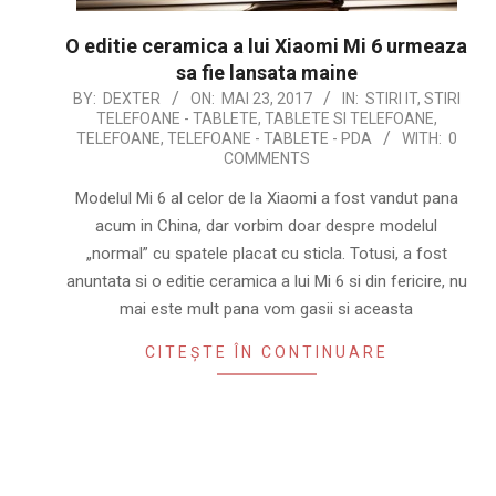
O editie ceramica a lui Xiaomi Mi 6 urmeaza
sa fie lansata maine
2017-
BY:
DEXTER
ON:
MAI 23, 2017
IN:
STIRI IT
,
STIRI
TELEFOANE - TABLETE
,
TABLETE SI TELEFOANE
,
05-
TELEFOANE
,
TELEFOANE - TABLETE - PDA
WITH:
0
23
COMMENTS
Modelul Mi 6 al celor de la Xiaomi a fost vandut pana
acum in China, dar vorbim doar despre modelul
„normal” cu spatele placat cu sticla. Totusi, a fost
anuntata si o editie ceramica a lui Mi 6 si din fericire, nu
mai este mult pana vom gasii si aceasta
CITEȘTE ÎN CONTINUARE