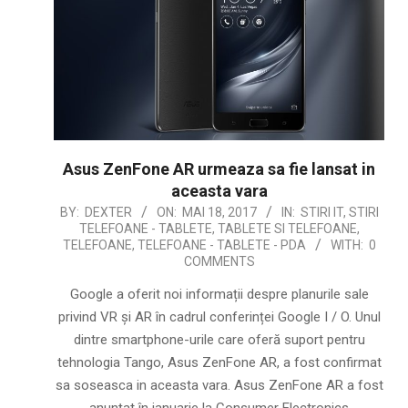
Asus ZenFone AR urmeaza sa fie lansat in
aceasta vara
2017-
BY:
DEXTER
ON:
MAI 18, 2017
IN:
STIRI IT
,
STIRI
TELEFOANE - TABLETE
,
TABLETE SI TELEFOANE
,
05-
TELEFOANE
,
TELEFOANE - TABLETE - PDA
WITH:
0
18
COMMENTS
Google a oferit noi informații despre planurile sale
privind VR și AR în cadrul conferinței Google I / O. Unul
dintre smartphone-urile care oferă suport pentru
tehnologia Tango, Asus ZenFone AR, a fost confirmat
sa soseasca in aceasta vara. Asus ZenFone AR a fost
anunțat în ianuarie la Consumer Electronics