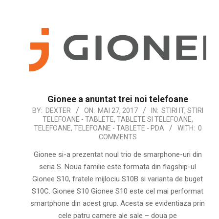
Gionee a anuntat trei noi telefoane
2017-
BY:
DEXTER
ON:
MAI 27, 2017
IN:
STIRI IT
,
STIRI
TELEFOANE - TABLETE
,
TABLETE SI TELEFOANE
,
05-
TELEFOANE
,
TELEFOANE - TABLETE - PDA
WITH:
0
27
COMMENTS
Gionee si-a prezentat noul trio de smarphone-uri din
seria S. Noua familie este formata din flagship-ul
Gionee S10, fratele mijlociu S10B si varianta de buget
S10C. Gionee S10 Gionee S10 este cel mai performat
smartphone din acest grup. Acesta se evidentiaza prin
cele patru camere ale sale – doua pe