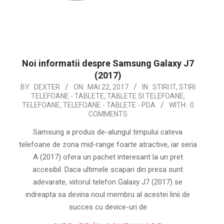
Noi informatii despre Samsung Galaxy J7
(2017)
2017-
BY:
DEXTER
ON:
MAI 22, 2017
IN:
STIRI IT
,
STIRI
TELEFOANE - TABLETE
,
TABLETE SI TELEFOANE
,
05-
TELEFOANE
,
TELEFOANE - TABLETE - PDA
WITH:
0
22
COMMENTS
Samsung a produs de-alungul timpului cateva
telefoane de zona mid-range foarte atractive, iar seria
A (2017) ofera un pachet interesant la un pret
accesibil. Daca ultimele scapari din presa sunt
adevarate, viitorul telefon Galaxy J7 (2017) se
indreapta sa devina noul membru al acestei linii de
succes cu device-uri de