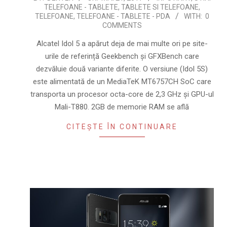
TELEFOANE - TABLETE
,
TABLETE SI TELEFOANE
,
05-
TELEFOANE
,
TELEFOANE - TABLETE - PDA
WITH:
0
21
COMMENTS
Alcatel Idol 5 a apărut deja de mai multe ori pe site-
urile de referință Geekbench și GFXBench care
dezvăluie două variante diferite. O versiune (Idol 5S)
este alimentată de un MediaTeK MT6757CH SoC care
transporta un procesor octa-core de 2,3 GHz și GPU-ul
Mali-T880. 2GB de memorie RAM se află
CITEȘTE ÎN CONTINUARE