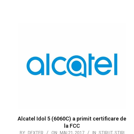
Alcatel Idol 5 (6060C) a primit certificare de
la FCC
2017-
BY:
DEXTER
ON:
MAI 21, 2017
IN:
STIRI IT
,
STIRI