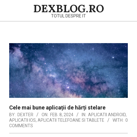
Skip
DEXBLOG.RO
to
TOTUL DESPRE IT
content
Primary
Navigation
Menu
Cele mai bune aplicații de hărți stelare
BY:
DEXTER
ON:
FEB. 8, 2024
IN:
APLICATII ANDROID
,
APLICATII IOS
,
APLICATII TELEFOANE SI TABLETE
WITH:
0
COMMENTS