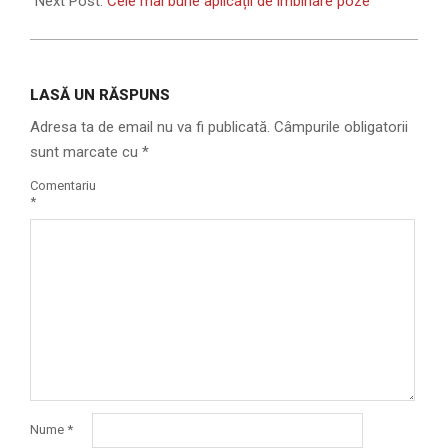
Next Post:
Cele mai bune aplicații de îmbinare poze
LASĂ UN RĂSPUNS
Adresa ta de email nu va fi publicată.
Câmpurile obligatorii
sunt marcate cu
*
Comentariu
*
Nume
*