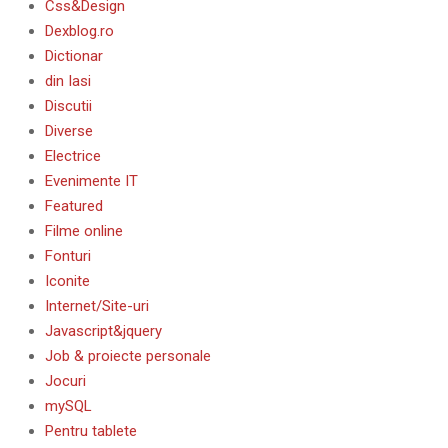
Css&Design
Dexblog.ro
Dictionar
din Iasi
Discutii
Diverse
Electrice
Evenimente IT
Featured
Filme online
Fonturi
Iconite
Internet/Site-uri
Javascript&jquery
Job & proiecte personale
Jocuri
mySQL
Pentru tablete