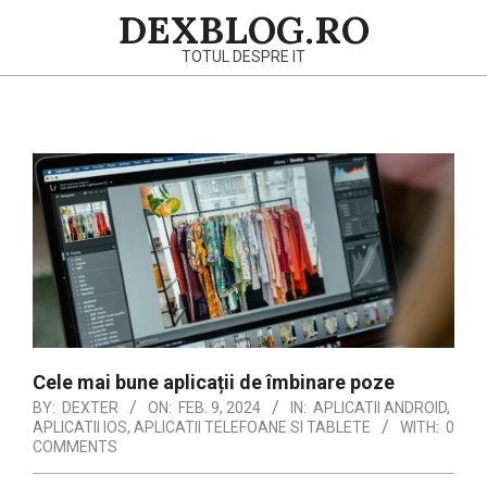
Skip
DEXBLOG.RO
to
TOTUL DESPRE IT
content
Primary
Navigation
Menu
Cele mai bune aplicații de îmbinare poze
BY:
DEXTER
ON:
FEB. 9, 2024
IN:
APLICATII ANDROID
,
APLICATII IOS
,
APLICATII TELEFOANE SI TABLETE
WITH:
0
COMMENTS