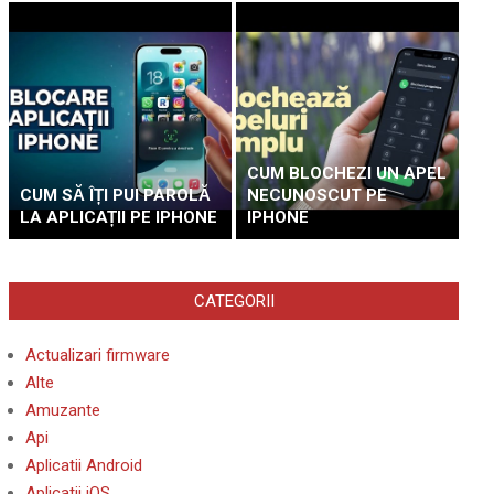
CUM BLOCHEZI UN APEL
CUM SĂ ÎȚI PUI PAROLĂ
NECUNOSCUT PE
LA APLICAȚII PE IPHONE
IPHONE
CATEGORII
Actualizari firmware
Alte
Amuzante
Api
Aplicatii Android
Aplicatii iOS