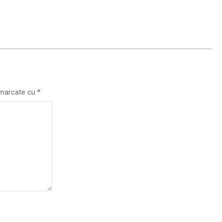
t marcate cu
*