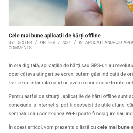
Cele mai bune aplicații de hărți offline
BY:
DEXTER
ON:
FEB. 7, 2024
IN:
APLICATII ANDROID
,
APLI
COMMENTS
În era digitală, aplicațiile de hărți sau GPS-uri au revo
doar câteva atingeri pe ecran, putem găsi indicații de or
Dar ce se întâmplă când nu avem o conexiune la interne
Pentru astfel de situații, aplicațiile de hărți offline sun
conexiune la internet și pot fi deosebit de utile atunci c
semnalul sau conexiunea Wi-Fi poate fi nesigure sau indi
În acest articol, vom prezenta o listă cu
cele mai bune ap