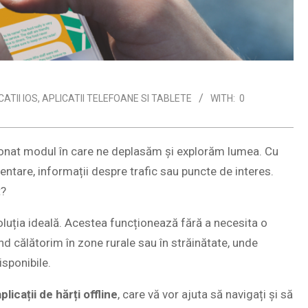
CATII IOS
,
APLICATII TELEFOANE SI TABLETE
WITH:
0
luționat modul în care ne deplasăm și explorăm lumea. Cu
ientare, informații despre trafic sau puncte de interes.
t?
t soluția ideală. Acestea funcționează fără a necesita o
ând călătorim în zone rurale sau în străinătate, unde
sponibile.
licații de hărți offline
, care vă vor ajuta să navigați și să