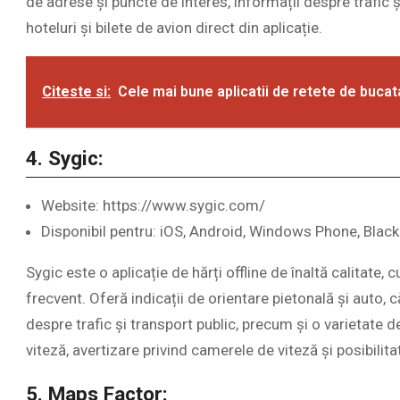
de adrese și puncte de interes, informații despre trafic ș
hoteluri și bilete de avion direct din aplicație.
Citeste si:
Cele mai bune aplicatii de retete de bucat
4. Sygic:
Website: https://www.sygic.com/
Disponibil pentru: iOS, Android, Windows Phone, Blac
Sygic este o aplicație de hărți offline de înaltă calitate, 
frecvent. Oferă indicații de orientare pietonală și auto, 
despre trafic și transport public, precum și o varietate d
viteză, avertizare privind camerele de viteză și posibilit
5. Maps Factor: