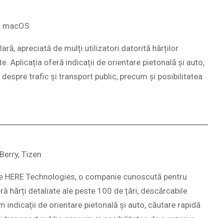
x, macOS
ră, apreciată de mulți utilizatori datorită hărților
te. Aplicația oferă indicații de orientare pietonală și auto,
despre trafic și transport public, precum și posibilitatea
Berry, Tizen
 de HERE Technologies, o companie cunoscută pentru
ră hărți detaliate ale peste 100 de țări, descărcabile
m indicații de orientare pietonală și auto, căutare rapidă