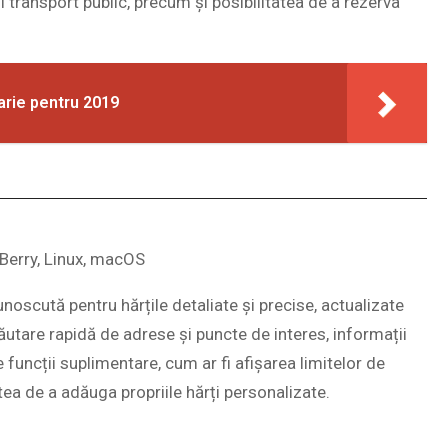
i transport public, precum și posibilitatea de a rezerva
arie pentru 2019
kBerry, Linux, macOS
cunoscută pentru hărțile detaliate și precise, actualizate
căutare rapidă de adrese și puncte de interes, informații
e funcții suplimentare, cum ar fi afișarea limitelor de
atea de a adăuga propriile hărți personalizate.