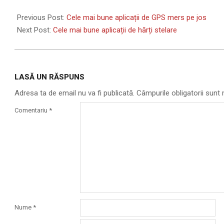
2024-
02-
Previous Post:
Cele mai bune aplicații de GPS mers pe jos
07
Next Post:
Cele mai bune aplicații de hărți stelare
LASĂ UN RĂSPUNS
Adresa ta de email nu va fi publicată.
Câmpurile obligatorii sun
Comentariu
*
Nume
*