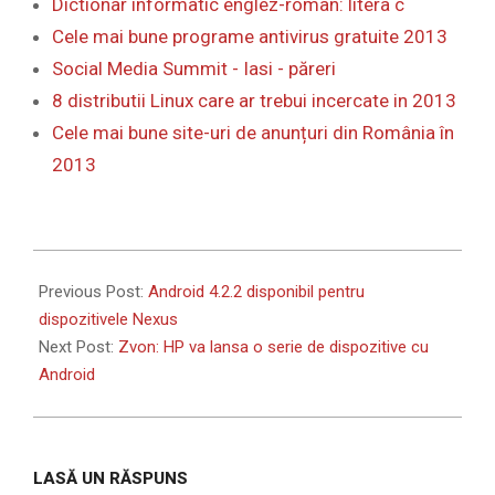
Dictionar informatic englez-roman: litera c
Cele mai bune programe antivirus gratuite 2013
Social Media Summit - Iasi - păreri
8 distributii Linux care ar trebui incercate in 2013
Cele mai bune site-uri de anunțuri din România în
2013
2013-
02-
Previous Post:
Android 4.2.2 disponibil pentru
14
dispozitivele Nexus
Next Post:
Zvon: HP va lansa o serie de dispozitive cu
Android
LASĂ UN RĂSPUNS