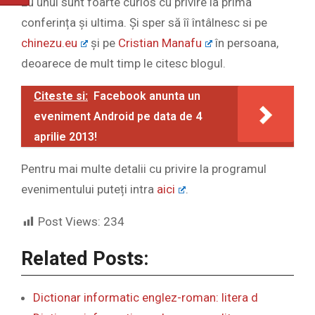
Eu unul sunt foarte curios cu privire la prima
conferința și ultima. Și sper să îî întâlnesc si pe
chinezu.eu
și pe
Cristian Manafu
în persoana,
deoarece de mult timp le citesc blogul.
Citeste si:
Facebook anunta un
eveniment Android pe data de 4
aprilie 2013!
Pentru mai multe detalii cu privire la programul
evenimentului puteți intra
aici
.
Post Views:
234
Related Posts:
Dictionar informatic englez-roman: litera d