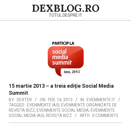
Skip
DEXBLOG.RO
to
TOTUL DESPRE IT
content
Primary
Navigation
Menu
15 martie 2013 – a treia ediție Social Media
Summit
BY:
DEXTER
ON:
FEB. 14, 2013
IN:
EVENIMENTE IT
TAGGED:
EVENIMENTE IASI
,
EVENIMENTE ORGANIZATE DE
REVISTA BIZZ
,
EVENIMENTE SOCIAL MEDIA
,
EVENIMENTE
SOCIAL MEDIA IASI
,
REVISTA BIZZ
WITH:
0 COMMENTS