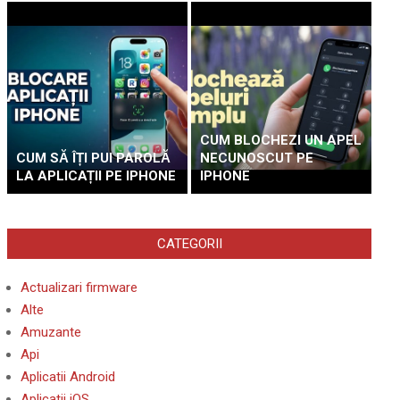
CUM BLOCHEZI UN APEL
CUM SĂ ÎȚI PUI PAROLĂ
NECUNOSCUT PE
LA APLICAȚII PE IPHONE
IPHONE
CATEGORII
Actualizari firmware
Alte
Amuzante
Api
Aplicatii Android
Aplicatii iOS