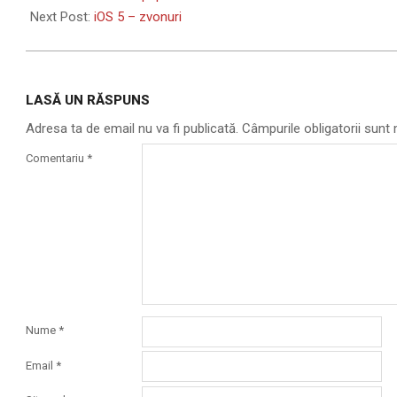
02
Next Post:
iOS 5 – zvonuri
LASĂ UN RĂSPUNS
Adresa ta de email nu va fi publicată.
Câmpurile obligatorii sun
Comentariu
*
Nume
*
Email
*