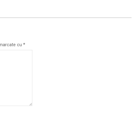
t marcate cu
*