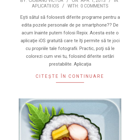
2013-
BY:
CIOBANU VICTOR
ON:
APR. 1, 2013
IN:
APLICATII IOS
WITH:
0 COMMENTS
04-
01
Eşti sătul să folosesti diferite programe pentru a
edita pozele personale de pe smartphone?? De
acum înainte putem folosi Repix. Acesta este o
aplicaţie iOS gratuită care te îţi permite să te joci
cu propriile tale fotografii. Practic, poţi să le
colorezi cum vrei tu, folosind diferite setări
prestabilite. Aplicaţia
CITEȘTE ÎN CONTINUARE