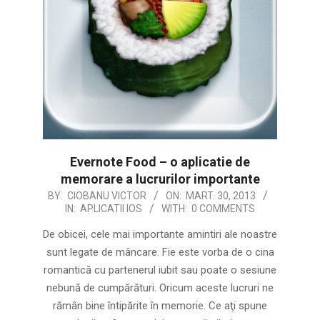
Evernote Food – o aplicatie de
memorare a lucrurilor importante
2013-
BY:
CIOBANU VICTOR
ON:
MART. 30, 2013
IN:
APLICATII IOS
WITH:
0 COMMENTS
03-
30
De obicei, cele mai importante amintiri ale noastre
sunt legate de mâncare. Fie este vorba de o cina
romantică cu partenerul iubit sau poate o sesiune
nebună de cumpărături. Oricum aceste lucruri ne
rămân bine întipărite în memorie. Ce aţi spune