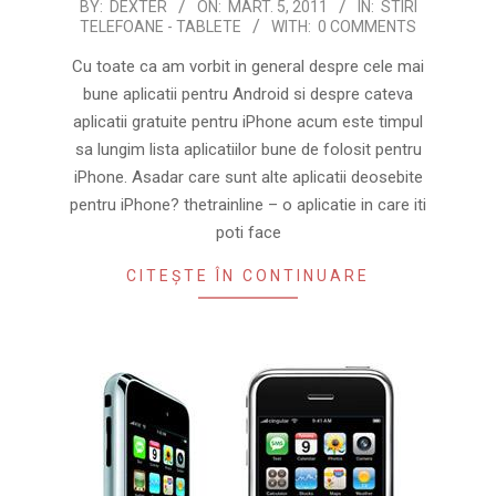
2011-
BY:
DEXTER
ON:
MART. 5, 2011
IN:
STIRI
TELEFOANE - TABLETE
WITH:
0 COMMENTS
03-
05
Cu toate ca am vorbit in general despre cele mai
bune aplicatii pentru Android si despre cateva
aplicatii gratuite pentru iPhone acum este timpul
sa lungim lista aplicatiilor bune de folosit pentru
iPhone. Asadar care sunt alte aplicatii deosebite
pentru iPhone? thetrainline – o aplicatie in care iti
poti face
CITEȘTE ÎN CONTINUARE