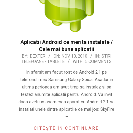
Aplicatii Android ce merita instalate /
Cele mai bune aplicatii
2010-
BY:
DEXTER
ON:
NOV. 13, 2010
IN:
STIRI
TELEFOANE - TABLETE
WITH:
5 COMMENTS
11-
13
In sfarsit am facut rost de Android 2.1 pe
telefonul meu Samsung Galaxy Spica. Asadar in
ultima perioada am avut timp sa instalez si sa
testez anumite aplicatii pentru Android. Va invit
daca aveti un asemenea aparat cu Android 2.1 sa
instalati unele dintre aplicatiile de mai jos: SkyFire
–
CITEȘTE ÎN CONTINUARE