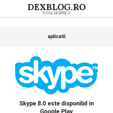
Skip
DEXBLOG.RO
to
TOTUL DESPRE IT
content
Primary
aplicatii
Navigation
Menu
Skype 8.0 este disponibil in
Google Play