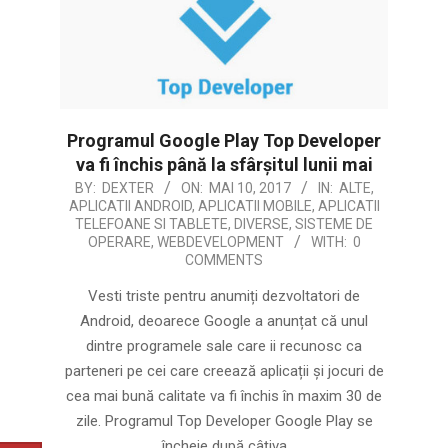
Programul Google Play Top Developer
va fi închis până la sfârșitul lunii mai
2017-
BY:
DEXTER
ON:
MAI 10, 2017
IN:
ALTE
,
APLICATII ANDROID
,
APLICATII MOBILE
,
APLICATII
05-
TELEFOANE SI TABLETE
,
DIVERSE
,
SISTEME DE
10
OPERARE
,
WEBDEVELOPMENT
WITH:
0
COMMENTS
Vesti triste pentru anumiți dezvoltatori de
Android, deoarece Google a anunțat că unul
dintre programele sale care ii recunosc ca
parteneri pe cei care creează aplicații și jocuri de
cea mai bună calitate va fi închis în maxim 30 de
zile. Programul Top Developer Google Play se
încheie după câțiva