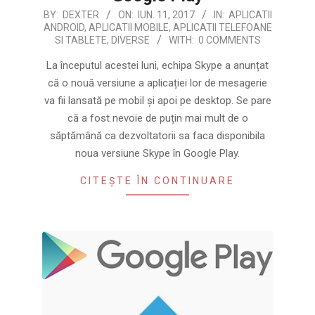
2017-
BY:
DEXTER
ON:
IUN. 11, 2017
IN:
APLICATII
ANDROID
,
APLICATII MOBILE
,
APLICATII TELEFOANE
06-
SI TABLETE
,
DIVERSE
WITH:
0 COMMENTS
11
La începutul acestei luni, echipa Skype a anunțat
că o nouă versiune a aplicației lor de mesagerie
va fii lansată pe mobil și apoi pe desktop. Se pare
că a fost nevoie de puțin mai mult de o
săptămână ca dezvoltatorii sa faca disponibila
noua versiune Skype în Google Play.
CITEȘTE ÎN CONTINUARE