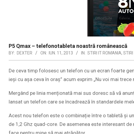
P5 Qmax – telefonotableta noastră românească
BY:
DEXTER
ON:
IUN. 11, 2013
IN:
STIRI IT ROMANIA
,
STIR
De ceva timp folosesc un telefon cu un ecran foarte ge
ieși cu așa ceva în oraș” acum exprim „Nu voi mai trece n
Mergând pe linia menționată mai sus doresc să vă anunț
lansat un telefon care se încadrează în standardele mel
Acest nou telefon este o combinație între o tabletă și u
de 1,2 Ghz quad-core. De asemenea este interesant de men
face pentru mine să mai atrăgător.