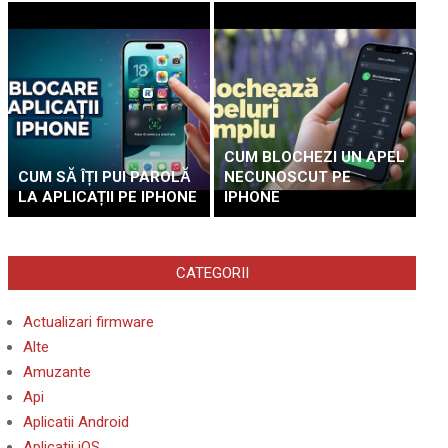
CUM BLOCHEZI UN APEL
CUM SĂ ÎȚI PUI PAROLĂ
NECUNOSCUT PE
LA APLICAȚII PE IPHONE
IPHONE
CATEGORII
Actualizari firmware
Alte
Amuzante
Api
Aplicatii Android
Aplicatii iOS