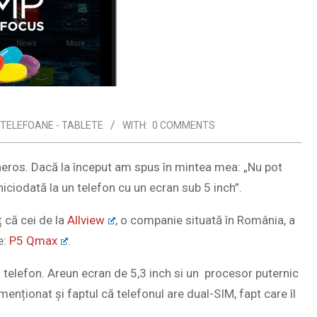
I TELEFOANE - TABLETE
WITH:
0 COMMENTS
neros. Dacă la început am spus în mintea mea: „Nu pot
iciodată la un telefon cu un ecran sub 5 inch”.
 că cei de la
Allview
, o companie situată în România, a
e:
P5 Qmax
.
n telefon. Areun ecran de 5,3 inch si un procesor puternic
ționat și faptul că telefonul are dual-SIM, fapt care îl