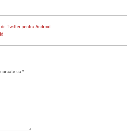
 de Twitter pentru Android
id
t marcate cu
*