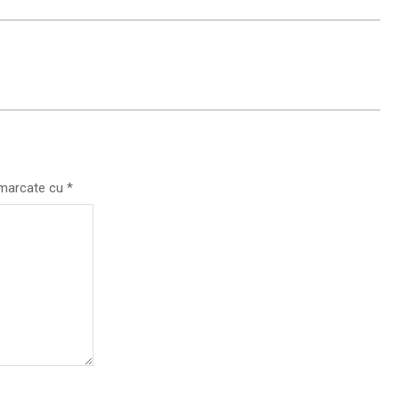
t marcate cu
*