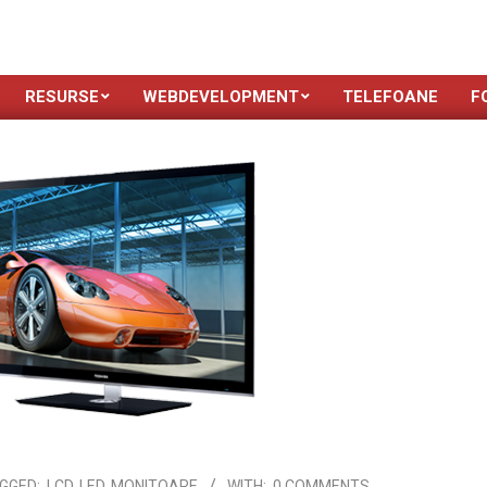
RESURSE
WEBDEVELOPMENT
TELEFOANE
F
GGED:
LCD
,
LED
,
MONITOARE
WITH:
0 COMMENTS