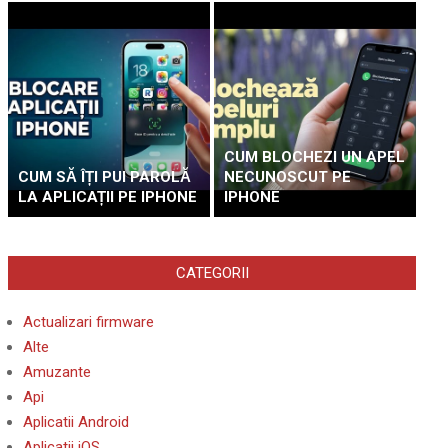
CUM BLOCHEZI UN APEL
CUM SĂ ÎȚI PUI PAROLĂ
NECUNOSCUT PE
LA APLICAȚII PE IPHONE
IPHONE
CATEGORII
Actualizari firmware
Alte
Amuzante
Api
Aplicatii Android
Aplicatii iOS