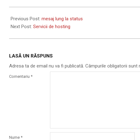
2011-
12-
Previous Post:
mesaj lung la status
12
Next Post:
Servicii de hosting
LASĂ UN RĂSPUNS
Adresa ta de email nu va fi publicată.
Câmpurile obligatorii sun
Comentariu
*
Nume
*