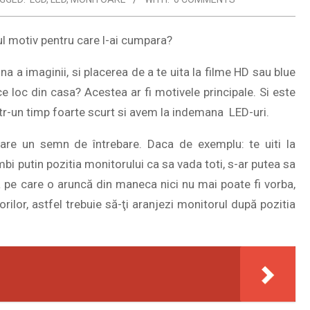
ul motiv pentru care l-ai cumpara?
na a imaginii, si placerea de a te uita la filme HD sau blue
ce loc din casa? Acestea ar fi motivele principale. Si este
tr-un timp foarte scurt si avem la indemana LED-uri.
apare un semn de întrebare. Daca de exemplu: te uiti la
mbi putin pozitia monitorului ca sa vada toti, s-ar putea sa
 pe care o aruncă din maneca nici nu mai poate fi vorba,
orilor, astfel trebuie să-ţi aranjezi monitorul după pozitia