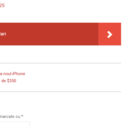
025
ari
la noul iPhone
 de $350
t marcate cu
*