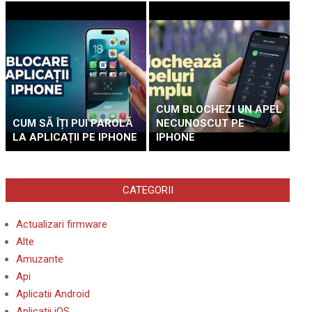
CUM BLOCHEZI UN APEL
CUM SĂ ÎȚI PUI PAROLĂ
NECUNOSCUT PE
LA APLICAȚII PE IPHONE
IPHONE
CATEGORII
Actualizari firmware
Alte
Amuzante
Api
Aplicatii Android
Aplicatii iOS