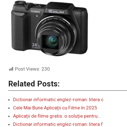
Post Views:
230
Related Posts:
Dictionar informatic englez-roman: litera c
Cele Mai Bune Aplicații cu Filme în 2025
Aplicații de filme gratis: o soluție pentru…
Dictionar informatic englez-roman: litera f