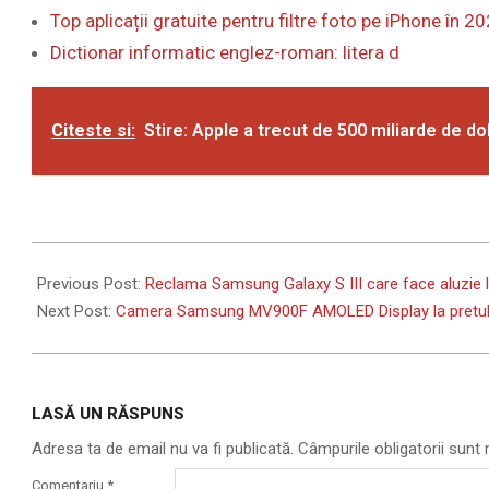
Top aplicații gratuite pentru filtre foto pe iPhone în 2
Dictionar informatic englez-roman: litera d
Citeste si:
Stire: Apple a trecut de 500 miliarde de dol
2012-
09-
Previous Post:
Reclama Samsung Galaxy S III care face aluzie 
20
Next Post:
Camera Samsung MV900F AMOLED Display la pretul
LASĂ UN RĂSPUNS
Adresa ta de email nu va fi publicată.
Câmpurile obligatorii sun
Comentariu
*