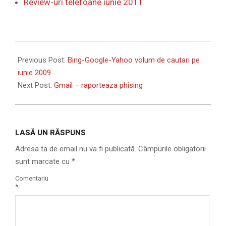
Review-uri telefoane iunie 2011
2009-
07-
Previous Post:
Bing-Google-Yahoo volum de cautari pe
02
iunie 2009
Next Post:
Gmail – raporteaza phising
LASĂ UN RĂSPUNS
Adresa ta de email nu va fi publicată.
Câmpurile obligatorii
sunt marcate cu
*
Comentariu
*