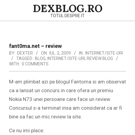
Skip
DEXBLOG.RO
to
TOTUL DESPRE IT
content
Primary
Navigation
fant0ma.net – review
Menu
BY:
DEXTER
ON:
IUL. 2, 2009
IN:
INTERNET/SITE-URI
TAGGED:
BLOG
,
INTERNET/SITE-URI
,
REVIEW BLOG
WITH:
0 COMMENTS
M-am plimbat azi pe blogul Fantoma si am observat
ca a lansat un concurs in care ofera un premiu
Nokia N73 unei persoane care face un review.
Concursul s-a terminat insa am considerat ca ar fi
bine sa fac un mic review la site.
Ce nu imi place: