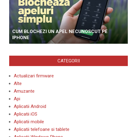
CUM BLOCHEZI UN APEL NECUNOSCUT PE
IPHONE
CATEGORII
Actualizari firmware
Alte
Amuzante
Api
Aplicatii Android
Aplicatii iOS
Aplicatii mobile
Aplicatii telefoane si tablete