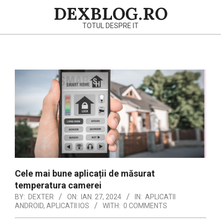
Skip
DEXBLOG.RO
to
TOTUL DESPRE IT
content
Primary
Navigation
Menu
Cele mai bune aplicații de măsurat
temperatura camerei
BY:
DEXTER
ON:
IAN. 27, 2024
IN:
APLICATII
ANDROID
,
APLICATII IOS
WITH:
0 COMMENTS