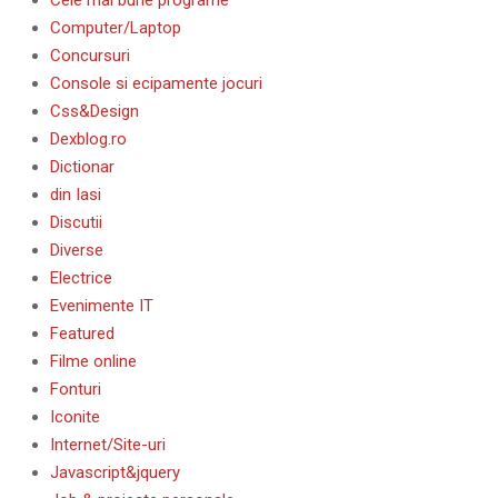
Cele mai bune programe
Computer/Laptop
Concursuri
Console si ecipamente jocuri
Css&Design
Dexblog.ro
Dictionar
din Iasi
Discutii
Diverse
Electrice
Evenimente IT
Featured
Filme online
Fonturi
Iconite
Internet/Site-uri
Javascript&jquery