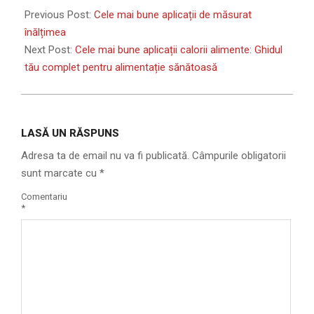
01-
Previous Post:
Cele mai bune aplicații de măsurat
27
înălțimea
Next Post:
Cele mai bune aplicații calorii alimente: Ghidul
tău complet pentru alimentație sănătoasă
LASĂ UN RĂSPUNS
Adresa ta de email nu va fi publicată.
Câmpurile obligatorii
sunt marcate cu
*
Comentariu
*