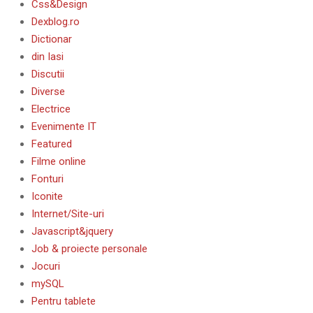
Css&Design
Dexblog.ro
Dictionar
din Iasi
Discutii
Diverse
Electrice
Evenimente IT
Featured
Filme online
Fonturi
Iconite
Internet/Site-uri
Javascript&jquery
Job & proiecte personale
Jocuri
mySQL
Pentru tablete