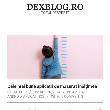
Skip
DEXBLOG.RO
to
TOTUL DESPRE IT
content
Primary
Navigation
Menu
Cele mai bune aplicații de măsurat înălțimea
BY:
DEXTER
ON:
IAN. 26, 2024
IN:
APLICATII
ANDROID
,
APLICATII IOS
WITH:
0 COMMENTS