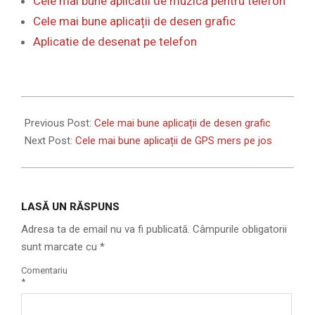
Cele mai bune aplicatii de muzica pentru telefon
Cele mai bune aplicații de desen grafic
Aplicatie de desenat pe telefon
2024-
02-
Previous Post:
Cele mai bune aplicații de desen grafic
05
Next Post:
Cele mai bune aplicații de GPS mers pe jos
LASĂ UN RĂSPUNS
Adresa ta de email nu va fi publicată.
Câmpurile obligatorii
sunt marcate cu
*
Comentariu
*