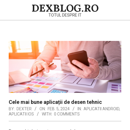
Skip
DEXBLOG.RO
to
TOTUL DESPRE IT
content
Primary
Navigation
Menu
Cele mai bune aplicații de desen tehnic
BY:
DEXTER
ON:
FEB. 5, 2024
IN:
APLICATII ANDROID
,
APLICATII IOS
WITH:
0 COMMENTS