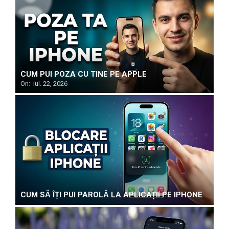
CUM PUI POZA CU TINE PE APPLE
On:
iul. 22, 2026
CUM SĂ ÎȚI PUI PAROLĂ LA APLICAȚII PE IPHONE