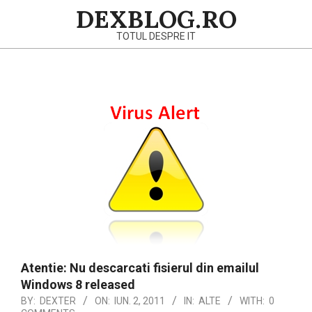
Skip
DEXBLOG.RO
to
TOTUL DESPRE IT
content
Primary
Navigation
Menu
Atentie: Nu descarcati fisierul din emailul
Windows 8 released
BY:
DEXTER
ON:
IUN. 2, 2011
IN:
ALTE
WITH:
0