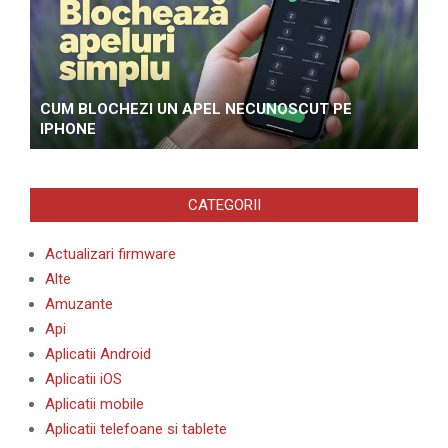
CUM BLOCHEZI UN APEL NECUNOSCUT PE
IPHONE
CATEGORII
Actualizari firmware
Alte
Amuzante
Api
Aplicatii Android
Aplicatii iOS
Aplicatii mobile
Aplicatii telefoane si tablete