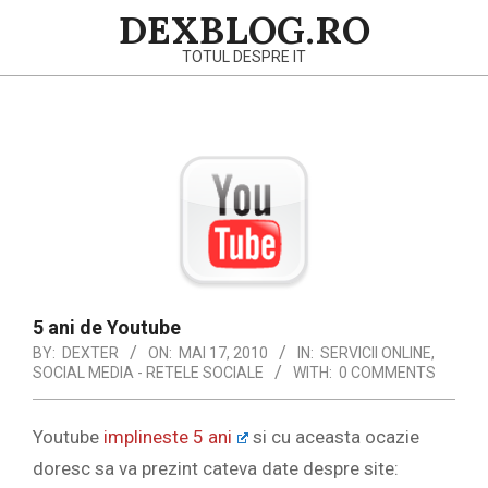
Skip
DEXBLOG.RO
to
TOTUL DESPRE IT
content
Primary
Navigation
Menu
5 ani de Youtube
BY:
DEXTER
ON:
MAI 17, 2010
IN:
SERVICII ONLINE
,
SOCIAL MEDIA - RETELE SOCIALE
WITH:
0 COMMENTS
Youtube
implineste 5 ani
si cu aceasta ocazie
doresc sa va prezint cateva date despre site: