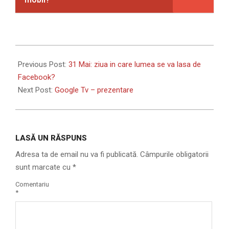
2010-
05-
Previous Post:
31 Mai: ziua in care lumea se va lasa de
17
Facebook?
Next Post:
Google Tv – prezentare
LASĂ UN RĂSPUNS
Adresa ta de email nu va fi publicată.
Câmpurile obligatorii
sunt marcate cu
*
Comentariu
*