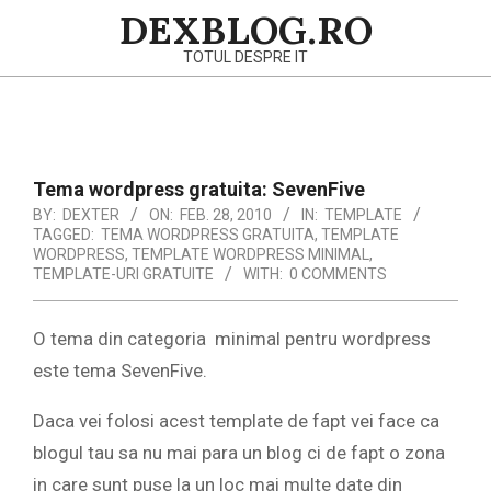
Skip
DEXBLOG.RO
to
TOTUL DESPRE IT
content
Primary
Navigation
Menu
Tema wordpress gratuita: SevenFive
BY:
DEXTER
ON:
FEB. 28, 2010
IN:
TEMPLATE
TAGGED:
TEMA WORDPRESS GRATUITA
,
TEMPLATE
WORDPRESS
,
TEMPLATE WORDPRESS MINIMAL
,
TEMPLATE-URI GRATUITE
WITH:
0 COMMENTS
O tema din categoria minimal pentru wordpress
este tema SevenFive.
Daca vei folosi acest template de fapt vei face ca
blogul tau sa nu mai para un blog ci de fapt o zona
in care sunt puse la un loc mai multe date din