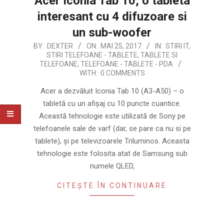
Acer Iconia Tab 10, o tableta
interesant cu 4 difuzoare si
un sub-woofer
2017-
BY:
DEXTER
ON:
MAI 25, 2017
IN:
STIRI IT
,
STIRI TELEFOANE - TABLETE
,
TABLETE SI
05-
TELEFOANE
,
TELEFOANE - TABLETE - PDA
25
WITH:
0 COMMENTS
Acer a dezvăluit Iconia Tab 10 (A3-A50) – o
tabletă cu un afișaj cu 10 puncte cuantice.
Această tehnologie este utilizată de Sony pe
telefoanele sale de varf (dar, se pare ca nu si pe
tablete), și pe televizoarele Triluminos. Aceasta
tehnologie este folosita atat de Samsung sub
numele QLED,
CITEȘTE ÎN CONTINUARE