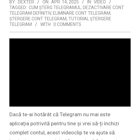
BY:
DEXTER
ON:
APR. 14, 2025
IN:
VIDEO
TAGGED:
CUM ȘTERG TELEGRAMUL
,
DEZACTIVARE CONT
TELEGRAM DEFINITIV
,
ELIMINARE CONT TELEGRAM
,
ȘTERGERE CONT TELEGRAM
,
TUTORIAL ȘTERGERE
TELEGRAM
WITH:
0 COMMENTS
Dacă te-ai hotărât că Telegram nu mai este
aplicația potrivită pentru tine și vrei să-ți închizi
complet contul, acest videoclip te va ajuta să