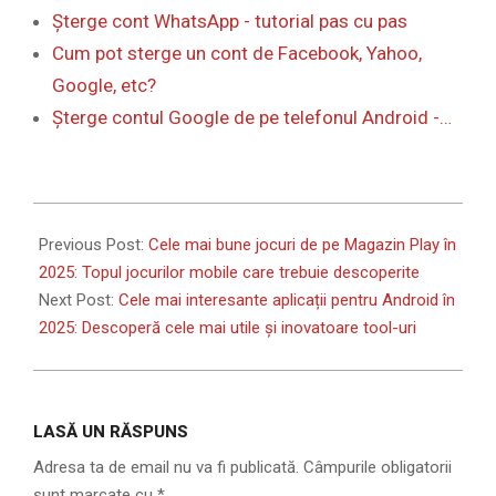
Șterge cont WhatsApp - tutorial pas cu pas
Cum pot sterge un cont de Facebook, Yahoo,
Google, etc?
Șterge contul Google de pe telefonul Android -…
2025-
04-
Previous Post:
Cele mai bune jocuri de pe Magazin Play în
14
2025: Topul jocurilor mobile care trebuie descoperite
Next Post:
Cele mai interesante aplicații pentru Android în
2025: Descoperă cele mai utile și inovatoare tool-uri
LASĂ UN RĂSPUNS
Adresa ta de email nu va fi publicată.
Câmpurile obligatorii
sunt marcate cu
*