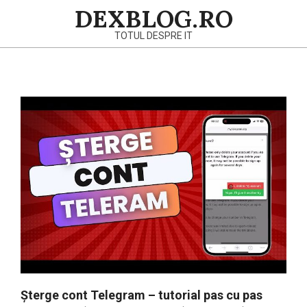
Skip
DEXBLOG.RO
to
TOTUL DESPRE IT
content
Primary
Navigation
Menu
Șterge cont Telegram – tutorial pas cu pas