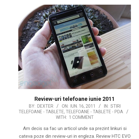
Review-uri telefoane iunie 2011
2011-
BY:
DEXTER
ON:
IUN. 16, 2011
IN:
STIRI
TELEFOANE - TABLETE
,
TELEFOANE - TABLETE - PDA
06-
WITH:
1 COMMENT
16
Am decis sa fac un articol unde sa prezint linkuri si
cateva poze din review-uri in engleza. Review HTC EVO