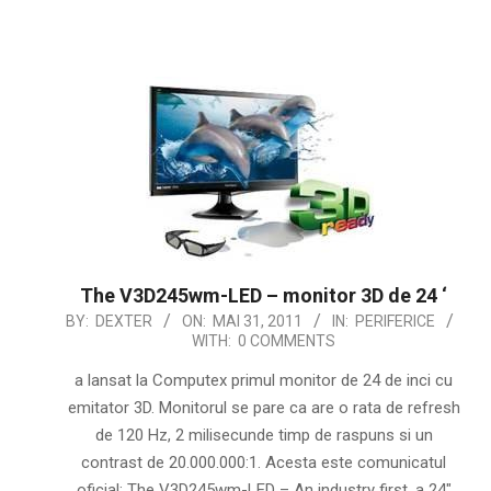
The V3D245wm-LED – monitor 3D de 24 ‘
2011-
BY:
DEXTER
ON:
MAI 31, 2011
IN:
PERIFERICE
WITH:
0 COMMENTS
05-
31
a lansat la Computex primul monitor de 24 de inci cu
emitator 3D. Monitorul se pare ca are o rata de refresh
de 120 Hz, 2 milisecunde timp de raspuns si un
contrast de 20.000.000:1. Acesta este comunicatul
oficial: The V3D245wm-LED – An industry first, a 24″