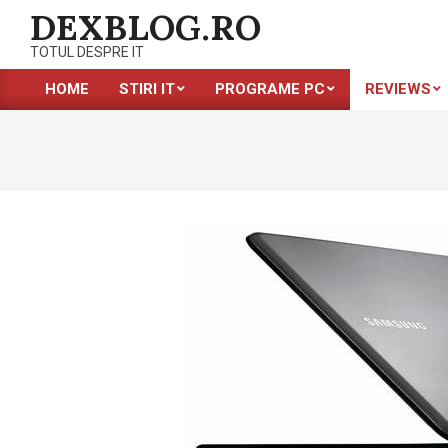
Skip
DEXBLOG.RO
to
TOTUL DESPRE IT
content
HOME
STIRI IT
PROGRAME PC
REVIEWS
Primary
Navigation
Menu