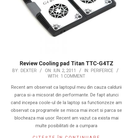
Review Cooling pad Titan TTC-G4TZ
2011-
BY:
DEXTER
ON:
IUN. 2, 2011
IN:
PERIFERICE
WITH:
1 COMMENT
06-
02
Recent am observat ca laptopul meu din cauza caldurii
parca si-a micsorat din performante. De fapt atunci
cand incepea coole-ul de la laptop sa functionzeze am
observat ca programele se misca mai incet si parca se
blocheaza mai usor. Recent am vazut ca exista mai
multe posibilitati de a cumpara
CITEȘTE ÎN CONTINUARE