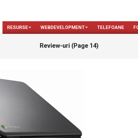
RESURSE
WEBDEVELOPMENT
TELEFOANE
F
Review-uri
(Page 14)