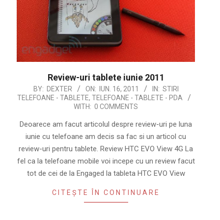
Review-uri tablete iunie 2011
2011-
BY:
DEXTER
ON:
IUN. 16, 2011
IN:
STIRI
TELEFOANE - TABLETE
,
TELEFOANE - TABLETE - PDA
06-
WITH:
0 COMMENTS
16
Deoarece am facut articolul despre review-uri pe luna
iunie cu telefoane am decis sa fac si un articol cu
review-uri pentru tablete. Review HTC EVO View 4G La
fel ca la telefoane mobile voi incepe cu un review facut
tot de cei de la Engaged la tableta HTC EVO View
CITEȘTE ÎN CONTINUARE