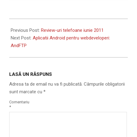
2011-
06-
Previous Post:
Review-uri telefoane iunie 2011
16
Next Post:
Aplicatii Android pentru webdeveloperi:
AndFTP
LASĂ UN RĂSPUNS
Adresa ta de email nu va fi publicată.
Câmpurile obligatorii
sunt marcate cu
*
Comentariu
*