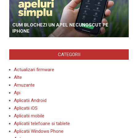
CUM BLOCHEZI UN APEL NECUNOSCUT PE
IPHONE
CATEGORII
Actualizari firmware
Alte
Amuzante
Api
Aplicatii Android
Aplicatii iOS
Aplicatii mobile
Aplicatii telefoane si tablete
Aplicatii Windows Phone