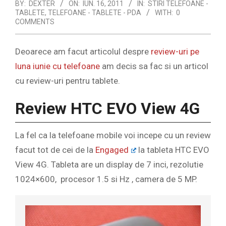
BY:
DEXTER
ON:
IUN. 16, 2011
IN:
STIRI TELEFOANE -
TABLETE
,
TELEFOANE - TABLETE - PDA
WITH:
0
COMMENTS
Deoarece am facut articolul despre
review-uri pe
luna iunie cu telefoane
am decis sa fac si un articol
cu review-uri pentru tablete.
Review HTC EVO View 4G
La fel ca la telefoane mobile voi incepe cu un review
facut tot de cei de la
Engaged
la tableta HTC EVO
View 4G. Tableta are un display de 7 inci, rezolutie
1024×600, procesor 1.5 si Hz , camera de 5 MP.