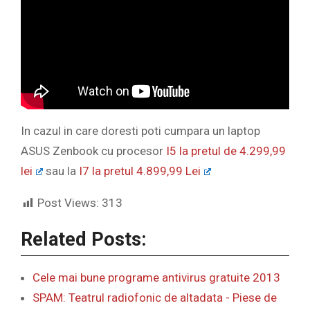
In cazul in care doresti poti cumpara un laptop
ASUS Zenbook cu procesor
I5 la pretul de 4.299,99
lei
sau la
I7 la pretul 4.899,99 Lei
Post Views:
313
Related Posts:
Cele mai bune programe antivirus gratuite 2013
SPAM: Teatrul radiofonic de altadata - Piese de