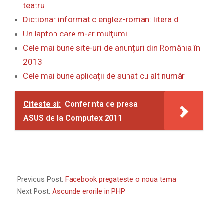
teatru
Dictionar informatic englez-roman: litera d
Un laptop care m-ar mulţumi
Cele mai bune site-uri de anunțuri din România în
2013
Cele mai bune aplicații de sunat cu alt număr
Citeste si:
Conferinta de presa
ASUS de la Computex 2011
2011-
11-
Previous Post:
Facebook pregateste o noua tema
15
Next Post:
Ascunde erorile in PHP