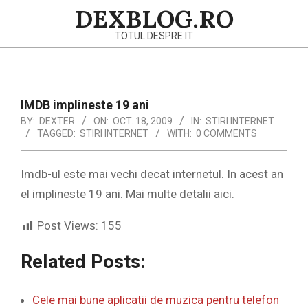
Skip
DEXBLOG.RO
to
TOTUL DESPRE IT
content
Primary
Navigation
IMDB implineste 19 ani
Menu
BY:
DEXTER
ON:
OCT. 18, 2009
IN:
STIRI INTERNET
TAGGED:
STIRI INTERNET
WITH:
0 COMMENTS
Imdb-ul este mai vechi decat internetul. In acest an
el implineste 19 ani. Mai multe detalii aici.
Post Views:
155
Related Posts:
Cele mai bune aplicatii de muzica pentru telefon