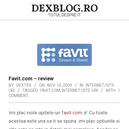
Skip
DEXBLOG.RO
to
TOTUL DESPRE IT
content
Primary
Navigation
Menu
Favit.com – review
BY:
DEXTER
ON:
NOV. 10, 2009
IN:
INTERNET/SITE-
URI
TAGGED:
FAVIT.COM
,
INTERNET/SITE-URI
WITH:
1
COMMENT
Imi plac noile update-uri
favit.com
. Cu toate
acestea este una sa ti se spuna: imi plac optiunile si