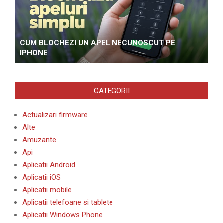
CUM BLOCHEZI UN APEL NECUNOSCUT PE
IPHONE
CATEGORII
Actualizari firmware
Alte
Amuzante
Api
Aplicatii Android
Aplicatii iOS
Aplicatii mobile
Aplicatii telefoane si tablete
Aplicatii Windows Phone