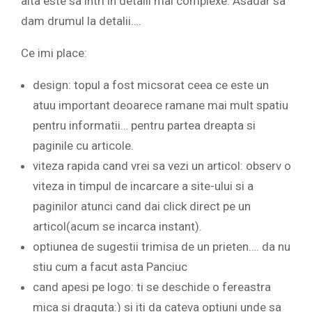
alta este sa intri in detalii mai complexe. Asadar sa
dam drumul la detalii….
Ce imi place:
design: topul a fost micsorat ceea ce este un
atuu important deoarece ramane mai mult spatiu
pentru informatii… pentru partea dreapta si
paginile cu articole.
viteza rapida cand vrei sa vezi un articol: observ o
viteza in timpul de incarcare a site-ului si a
paginilor atunci cand dai click direct pe un
articol(acum se incarca instant).
optiunea de sugestii trimisa de un prieten…. da nu
stiu cum a facut asta Panciuc
cand apesi pe logo: ti se deschide o fereastra
mica si draguta:) si iti da cateva optiuni unde sa