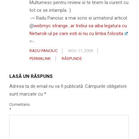
Multumesc pentru review si te tinem la curent cu
tot ce se intampla. :)
.-= Radu Panciuc a mai scris si urmatorul articol:
@
webmyc strange…ar trebui sa aiba legatura cu
Netwrok-ul pe care esti si nu cu limba folosita
=-.
RADU PANCIUC
NOV. 11, 2009
PERMALINK
RĂSPUNDE
LASĂ UN RĂSPUNS
Adresa ta de email nu va fi publicată.
Câmpurile obligatorii
sunt marcate cu
*
Comentariu
*