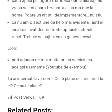
cand apesi pe logo(e frumoasa dar si aiurea): nu
vreau sa imi apara fereastra ci sa ma duc la
home. Poate un alt stil de implementare… nu stiu
ca nu am o sectiune de help mai evidenta.. astfel
incat sa invat despre toate optiunile site-ului
rapid. Trebuie sa bajbai eu sa gasesc ceva!
Erori:
poti adauga de mai multe ori un serviciu cu
acelasi username (Youtube de exemplu)
Tu ai incercat favit.com? Ce iti place cel mai mult la
el? Ce nu iti place?
Post Views:
169
Related Posts: