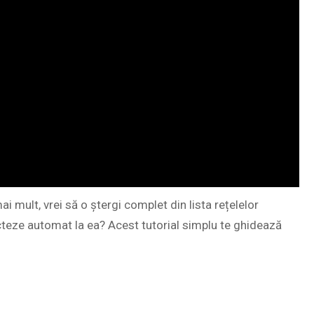
i mult, vrei să o ștergi complet din lista rețelelor
cteze automat la ea? Acest tutorial simplu te ghidează