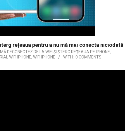
șterg rețeaua pentru a nu mă mai conecta niciodată
MĂ DECONECTEZ DE LA WIFI ȘI ȘTERG REȚEAUA PE IPHONE
,
IAL WIFI IPHONE
,
WIFI IPHONE
WITH:
0 COMMENTS