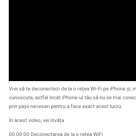
Vrei să te deconectezi de la o rețea Wi-Fi pe iPhone și, ma
cunoscute, astfel încât iPhone-ul tău să nu se mai cone
prin pașii necesari pentru a face exact acest lucru.
În acest video, vei învăța:
00:00:00 Deconectarea de la o rețea WiFi