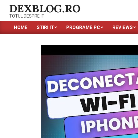
Skip
DEXBLOG.RO
to
TOTUL DESPRE IT
content
HOME
STIRI IT
PROGRAME PC
REVIEWS
Primary
Navigation
Menu