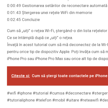
0:00:49 Gestionarea setărilor de reconectare automată
0:01:43 Ștergerea unei rețele WiFi din memorie
0:02:45 Concluzie
Cum să „uiți” o rețea Wi-Fi, ștergând-o din lista rețelelo
Ce se întâmplă după ce „uiți” o rețea.
Învață în acest tutorial cum să mă deconectez de la Wi-Fi
pentru orice tip de dispozitiv Apple. Poți învăța cum să
iPhone Pro sau iPhone Pro Max sau orice alt tip de dispoz
Citeste si:
Cum să ștergi toate contactele pe iPhone
#wifi #iphone #tutorial #cumsa #deconectare #stergere
#tutorialiphone #telefon #mobil #uitare #reteawifi #de