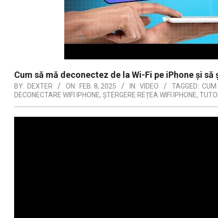
Cum să mă deconectez de la Wi-Fi pe iPhone și să 
BY:
DEXTER
ON:
FEB. 8, 2025
IN:
VIDEO
TAGGED:
CUM 
DECONECTARE WIFI IPHONE
,
ȘTERGERE REȚEA WIFI IPHONE
,
TUTOR