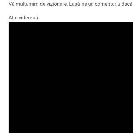
Vă mulțumim de vizionare. Lasă-ne un comentariu dacă ai
Alte video-uri: