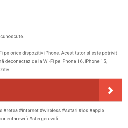
r cunoscute.
 pe orice dispozitiv iPhone. Acest tutorial este potrivit
 mă deconectez de la Wi-Fi pe iPhone 16, iPhone 15,
itiv.
 #retea #internet #wireless #setari #ios #apple
conectarewifi #stergerewifi