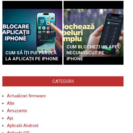
CUM BLOCHEZI UN APEL
CUM SĂ ÎȚI PUI PAROLĂ
NECUNOSCUT PE
LA APLICAȚII PE IPHONE
IPHONE
CATEGORII
Actualizari firmware
Alte
Amuzante
Api
Aplicatii Android