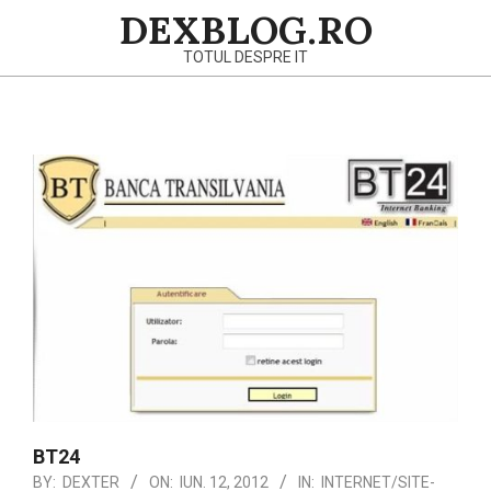
Skip
DEXBLOG.RO
to
TOTUL DESPRE IT
content
Primary
Navigation
Menu
BT24
BY:
DEXTER
ON:
IUN. 12, 2012
IN:
INTERNET/SITE-