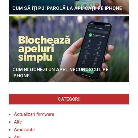
CUM SĂ ÎȚI PUI PAROLĂ LA APLICAȚII PE IPHONE
CUM BLOCHEZI UN APEL NECUNOSCUT PE
IPHONE
CATEGORII
Actualizari firmware
Alte
Amuzante
Api