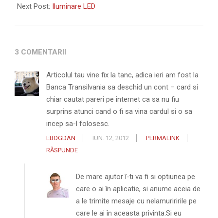
12
Next Post:
Iluminare LED
3 COMENTARII
Articolul tau vine fix la tanc, adica ieri am fost la
Banca Transilvania sa deschid un cont – card si
chiar cautat pareri pe internet ca sa nu fiu
surprins atunci cand o fi sa vina cardul si o sa
incep sa-l folosesc.
EBOGDAN
IUN. 12, 2012
PERMALINK
RĂSPUNDE
De mare ajutor î-ti va fi si optiunea pe
care o ai în aplicatie, si anume aceia de
a le trimite mesaje cu nelamuriririle pe
care le ai în aceasta privinta.Si eu