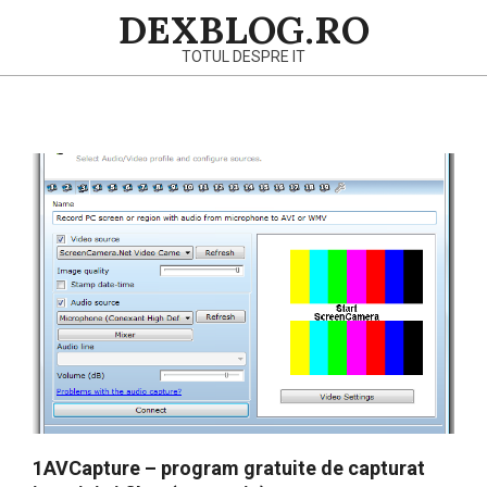
Skip
DEXBLOG.RO
to
TOTUL DESPRE IT
content
Primary
Navigation
Menu
1AVCapture – program gratuite de capturat