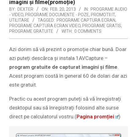
imagini și filme(promoție)
BY:
DEXTER
ON:
FEB. 20, 2013
IN:
PROGRAME AUDIO
- VIDEO
,
PROGRAME DOCUMENTE - POZE
,
PROMOTII IT
,
UTILITARE
TAGGED:
PROGRAME CAPTURA ECRAN
,
PROGRAME CAPTURA ECRAN VIDEO
,
PROGRAME GRATIS
,
PROGRAME GRATUITE
WITH:
0 COMMENTS
Azi dorim să vă prezint o promoție chiar bună. Doar
azi puteți descărca și instala 1AVCapture –
program gratuite de capturat imagini și filme
.
Acest program costă în general 60 de dolari dar azi
este gratuit.
Practic cu acest program puteți să vă înregistrați
desktopul sau să înregistrați folosind alte surse
direct pe calculatorul vostru.(
Pagina promției
)