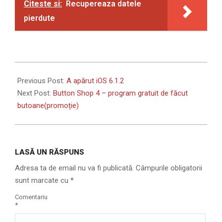
Citeste si:
Recupereaza datele
pierdute
2013-
02-
Previous Post:
A apărut iOS 6.1.2
20
Next Post:
Button Shop 4 – program gratuit de făcut
butoane(promoție)
LASĂ UN RĂSPUNS
Adresa ta de email nu va fi publicată.
Câmpurile obligatorii
sunt marcate cu
*
Comentariu
*