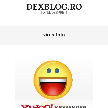
Skip
DEXBLOG.RO
to
TOTUL DESPRE IT
content
Primary
virus foto
Navigation
Menu