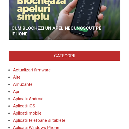
CUM BLOCHEZI UN APEL NECUNOSCUT PE
IPHONE
CATEGORII
Actualizari firmware
Alte
Amuzante
Api
Aplicatii Android
Aplicatii iOS
Aplicatii mobile
Aplicatii telefoane si tablete
Aplicatii Windows Phone