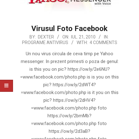
Virusul Foto Facebook
2010-
BY:
DEXTER
ON:
IUL. 21, 2010
IN:
PROGRAME ANTIVIRUS
WITH:
4 COMMENTS
07-
21
Un nou virus circula de ceva timp pe Yahoo
messenger. In prezent primesti o poza de genul:
is this you on pic? https://ow.ly/2e6NU?
=www.facebook.com/photo.php is is you on this
pic? https://ow.ly/2dWT4?
=www.facebook.com/photo.php is it you on this
pic? https://ow.ly/2dHV4?
=www.facebook.com/photo.php foto
https://ow.ly/2bmMb?
=www.facebook.com/photo.php foto
https://ow.ly/2d3aB?