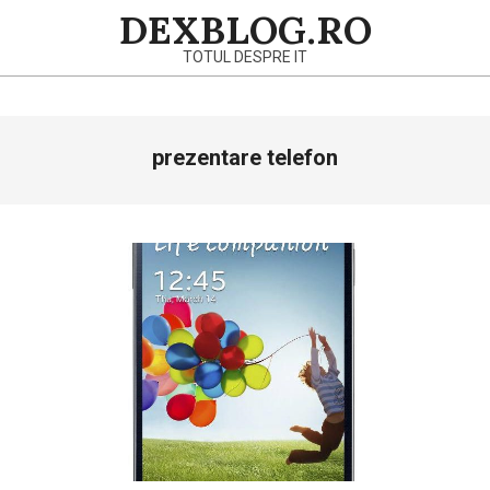
Skip
DEXBLOG.RO
to
TOTUL DESPRE IT
content
Primary
prezentare telefon
Navigation
Menu