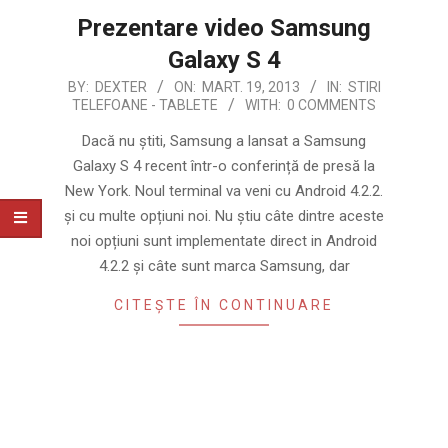
Prezentare video Samsung
Galaxy S 4
2013-
BY:
DEXTER
ON:
MART. 19, 2013
IN:
STIRI
TELEFOANE - TABLETE
WITH:
0 COMMENTS
03-
19
Dacă nu știti, Samsung a lansat a Samsung
Galaxy S 4 recent într-o conferință de presă la
New York. Noul terminal va veni cu Android 4.2.2.
și cu multe opțiuni noi. Nu știu câte dintre aceste
noi opțiuni sunt implementate direct in Android
4.2.2 și câte sunt marca Samsung, dar
CITEȘTE ÎN CONTINUARE