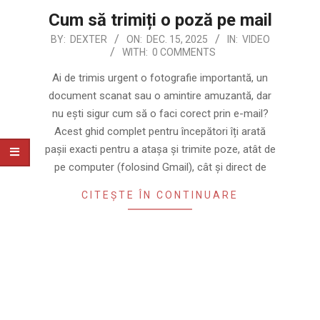
Cum să trimiți o poză pe mail
2025-
BY:
DEXTER
ON:
DEC. 15, 2025
IN:
VIDEO
WITH:
0 COMMENTS
12-
15
Ai de trimis urgent o fotografie importantă, un
document scanat sau o amintire amuzantă, dar
nu ești sigur cum să o faci corect prin e-mail?
Acest ghid complet pentru începători îți arată
pașii exacti pentru a atașa și trimite poze, atât de
pe computer (folosind Gmail), cât și direct de
CITEȘTE ÎN CONTINUARE