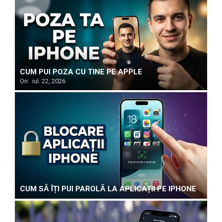
CUM PUI POZA CU TINE PE APPLE
On:
iul. 22, 2026
CUM SĂ ÎȚI PUI PAROLĂ LA APLICAȚII PE IPHONE