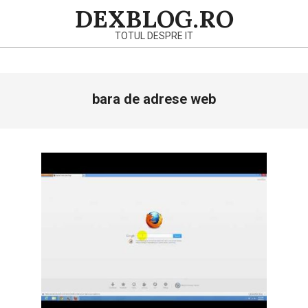
Skip
DEXBLOG.RO
to
TOTUL DESPRE IT
content
Primary
bara de adrese web
Navigation
Menu