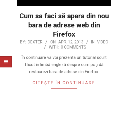
Cum sa faci să apara din nou
bara de adrese web din
Firefox
2013-
BY:
DEXTER
ON:
APR. 12, 2013
IN:
VIDEO
WITH:
0 COMMENTS
04-
12
În continuare vă voi prezenta un tutorial scurt
făcut în limbă engleză despre cum poți dă
restaurezi bara de adrese din Firefox.
CITEȘTE ÎN CONTINUARE