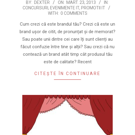
2013-
BY:
DEXTER
ON:
MART. 23, 2013
IN:
CONCURSURI
,
EVENIMENTE IT
,
PROMOTII IT
03-
WITH:
0 COMMENTS
23
Cum crezi că este brandul tău? Crezi că este un
brand ușor de citit, de pronunțat și de memorat?
Sau poate unii dintre cei care îți sunt clienți au
făcut confuzie între tine și alții? Sau crezi că nu
contează un brand atât timp cât produsul tău
este de calitate? Recent
CITEȘTE ÎN CONTINUARE