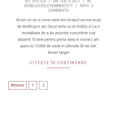
2011-
BY:
DEXTER
ON:
FEB. 9, 2011
IN:
DEXBLOG.RO
,
EVENIMENTE IT
WITH:
3
02-
COMMENTS
09
Acum un an si ceva cand am inceput sa ma ocup
de dexblog.ro am facut asta ca un hobby si ca o
modalitate de a da anumite cunostinte mai
departe. Ei bine pentru prima data in istorie:) am
ajuns la 15.000 de vizite in ultimele 30 de zile.
Acest target
CITEȘTE ÎN CONTINUARE
Paginație
Anterior
1
2
articole