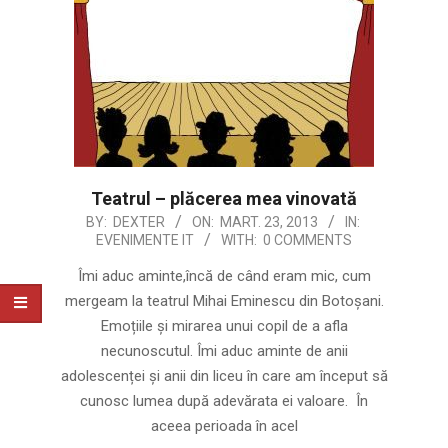
Teatrul – plăcerea mea vinovată
2013-
BY:
DEXTER
ON:
MART. 23, 2013
IN:
EVENIMENTE IT
WITH:
0 COMMENTS
03-
23
Îmi aduc aminte,încă de când eram mic, cum
mergeam la teatrul Mihai Eminescu din Botoșani.
Emoțiile și mirarea unui copil de a afla
necunoscutul. Îmi aduc aminte de anii
adolescenței și anii din liceu în care am început să
cunosc lumea după adevărata ei valoare. În
aceea perioada în acel