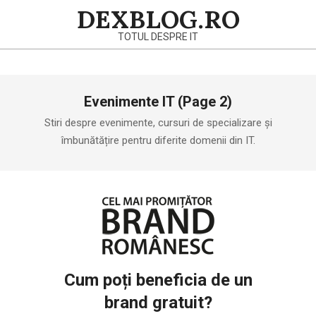
Skip
DEXBLOG.RO
to
TOTUL DESPRE IT
content
Primary
Evenimente IT
(Page 2)
Navigation
Menu
Stiri despre evenimente, cursuri de specializare și
îmbunătățire pentru diferite domenii din IT.
Cum poți beneficia de un
brand gratuit?