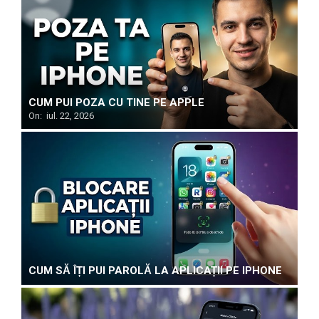
CUM PUI POZA CU TINE PE APPLE
On:
iul. 22, 2026
CUM SĂ ÎȚI PUI PAROLĂ LA APLICAȚII PE IPHONE