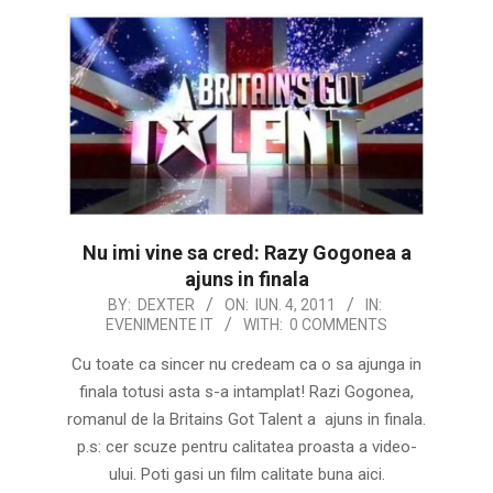
Nu imi vine sa cred: Razy Gogonea a
ajuns in finala
2011-
BY:
DEXTER
ON:
IUN. 4, 2011
IN:
EVENIMENTE IT
WITH:
0 COMMENTS
06-
04
Cu toate ca sincer nu credeam ca o sa ajunga in
finala totusi asta s-a intamplat! Razi Gogonea,
romanul de la Britains Got Talent a ajuns in finala.
p.s: cer scuze pentru calitatea proasta a video-
ului. Poti gasi un film calitate buna aici.