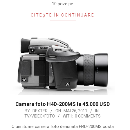
10 poze pe
CITEȘTE ÎN CONTINUARE
Camera foto H4D-200MS la 45.000 USD
2011-
BY:
DEXTER
ON:
MAI 26, 2011
IN:
TV/VIDEO/FOTO
WITH:
0 COMMENTS
05-
26
O uimitoare camera foto denumita H4D-200MS costa