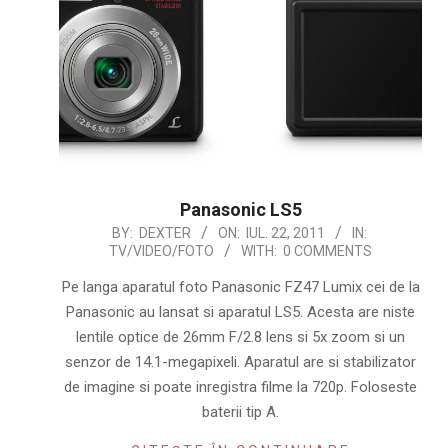
Panasonic LS5
2011-
BY:
DEXTER
ON:
IUL. 22, 2011
IN:
TV/VIDEO/FOTO
WITH:
0 COMMENTS
07-
22
Pe langa aparatul foto Panasonic FZ47 Lumix cei de la
Panasonic au lansat si aparatul LS5. Acesta are niste
lentile optice de 26mm F/2.8 lens si 5x zoom si un
senzor de 14.1-megapixeli. Aparatul are si stabilizator
de imagine si poate inregistra filme la 720p. Foloseste
baterii tip A.