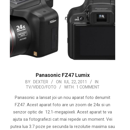
Panasonic FZ47 Lumix
2011-
BY:
DEXTER
ON:
IUL. 22, 2011
IN:
TV/VIDEO/FOTO
WITH:
1 COMMENT
07-
22
Panasonic a lansat joi un nou aparat foto denumit
FZ47. Acest aparat foto are un zoom de 24x si un
senzor optic de 12.1-megapixeli. Acest aparat te va
ajuta sa fotografiezi cat mai repede un moment. Vei
putea lua 3.7 poze pe secunda la rezolutie maxima sau