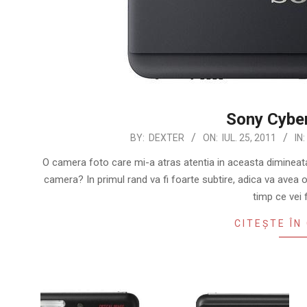
Sony Cybe
2011-
BY:
DEXTER
ON:
IUL. 25, 2011
IN:
07-
O camera foto care mi-a atras atentia in aceasta diminea
25
camera? In primul rand va fi foarte subtire, adica va avea o
timp ce vei
CITEȘTE ÎN