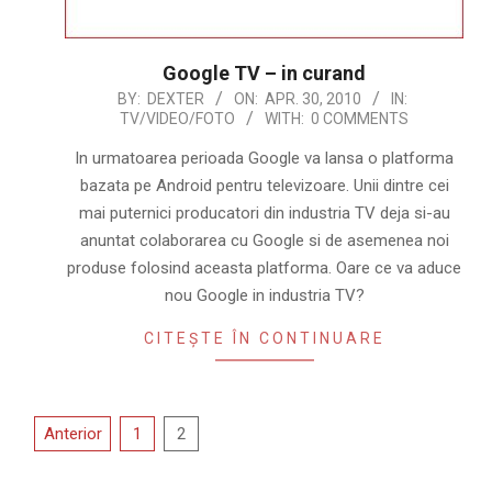
Google TV – in curand
2010-
BY:
DEXTER
ON:
APR. 30, 2010
IN:
TV/VIDEO/FOTO
WITH:
0 COMMENTS
04-
30
In urmatoarea perioada Google va lansa o platforma
bazata pe Android pentru televizoare. Unii dintre cei
mai puternici producatori din industria TV deja si-au
anuntat colaborarea cu Google si de asemenea noi
produse folosind aceasta platforma. Oare ce va aduce
nou Google in industria TV?
CITEȘTE ÎN CONTINUARE
Paginație
Anterior
1
2
articole