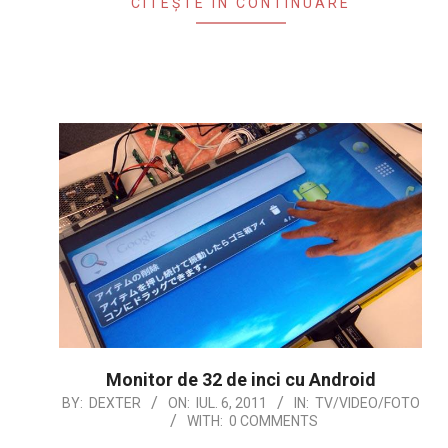
CITEȘTE ÎN CONTINUARE
Monitor de 32 de inci cu Android
2011-
BY:
DEXTER
ON:
IUL. 6, 2011
IN:
TV/VIDEO/FOTO
WITH:
0 COMMENTS
07-