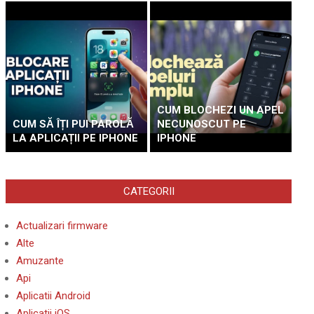
CUM BLOCHEZI UN APEL
CUM SĂ ÎȚI PUI PAROLĂ
NECUNOSCUT PE
LA APLICAȚII PE IPHONE
IPHONE
CATEGORII
Actualizari firmware
Alte
Amuzante
Api
Aplicatii Android
Aplicatii iOS