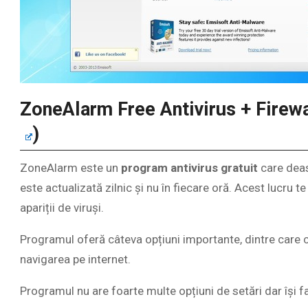
ZoneAlarm Free Antivirus + Firewa
)
ZoneAlarm este un
program antivirus gratuit
care deas
este actualizată zilnic și nu în fiecare oră. Acest lucru t
apariții de viruși.
Programul oferă câteva opțiuni importante, dintre care ce
navigarea pe internet.
Programul nu are foarte multe opțiuni de setări dar își f