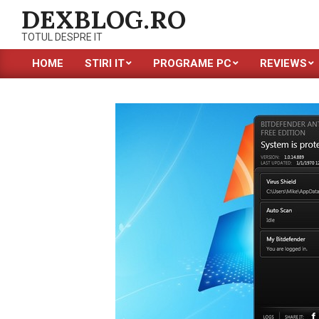
Skip
DEXBLOG.RO
to
TOTUL DESPRE IT
content
HOME
STIRI IT
PROGRAME PC
REVIEWS
Primary
Navigation
Menu