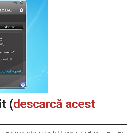
t (
descarcă acest
de aceea este bine să ai tot timpul și un alt program care