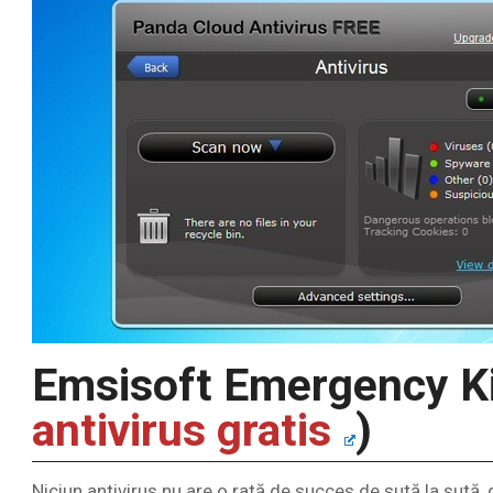
Emsisoft Emergency Ki
antivirus gratis
)
Niciun antivirus nu are o rată de succes de sută la sută, 