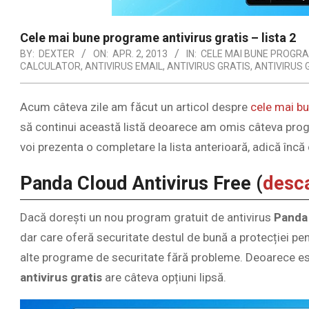
Cele mai bune programe antivirus gratis – lista 2
BY:
DEXTER
ON:
APR. 2, 2013
IN:
CELE MAI BUNE PROGR
CALCULATOR
,
ANTIVIRUS EMAIL
,
ANTIVIRUS GRATIS
,
ANTIVIRUS 
Acum câteva zile am făcut un articol despre
cele mai bu
să continui această listă deoarece am omis câteva prog
voi prezenta o completare la lista anterioară, adică înc
Panda Cloud Antivirus Free (
desca
Dacă dorești un nou program gratuit de antivirus
Panda 
dar care oferă securitate destul de bună a protecției pen
alte programe de securitate fără probleme. Deoarece est
antivirus gratis
are câteva opțiuni lipsă.