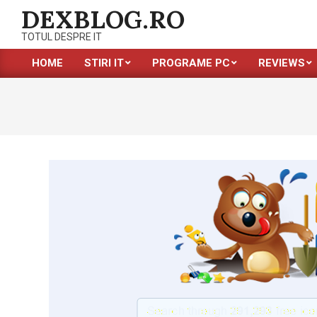
Skip
DEXBLOG.RO
to
TOTUL DESPRE IT
content
HOME
STIRI IT
PROGRAME PC
REVIEWS
Primary
Navigation
Menu