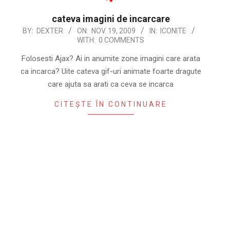
cateva imagini de incarcare
2009-
BY:
DEXTER
ON:
NOV. 19, 2009
IN:
ICONITE
WITH:
0 COMMENTS
11-
19
Folosesti Ajax? Ai in anumite zone imagini care arata
ca incarca? Uite cateva gif-uri animate foarte dragute
care ajuta sa arati ca ceva se incarca
CITEȘTE ÎN CONTINUARE