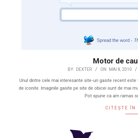
Motor de caut
2010-
BY:
DEXTER
ON:
MAI 8, 2010
05-
Unul dintre cele mai interesante site-uri gasite recent est
08
de iconite. Imaginile gasite pe site de obicei sunt de mai m
Pot spune ca am ramas su
CITEȘTE ÎN