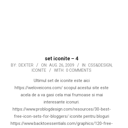
set iconite – 4
2009-
BY:
DEXTER
ON:
AUG. 26, 2009
IN:
CSS&DESIGN
,
ICONITE
WITH:
0 COMMENTS
08-
26
Ultimul set de iconite este aici
https://weloveicons.com/ scopul acestui site este
acela de a va gasi cela mai frumoase si mai
interesante iconuri.
https://www.problogdesign.com/resources/30-best-
free-icon-sets-for-bloggers/ iconite pentru bloguri
https://www.backtoessentials.com/graphics/120-free-