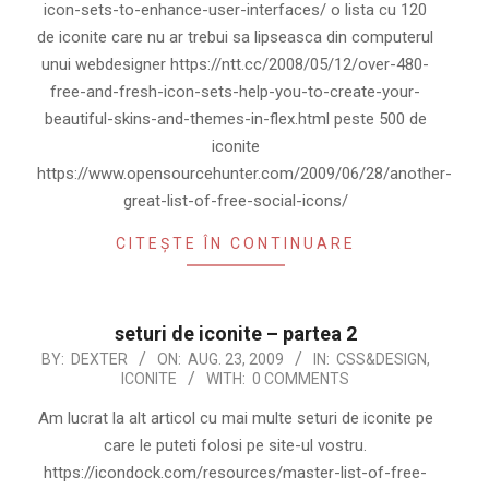
icon-sets-to-enhance-user-interfaces/ o lista cu 120
de iconite care nu ar trebui sa lipseasca din computerul
unui webdesigner https://ntt.cc/2008/05/12/over-480-
free-and-fresh-icon-sets-help-you-to-create-your-
beautiful-skins-and-themes-in-flex.html peste 500 de
iconite
https://www.opensourcehunter.com/2009/06/28/another-
great-list-of-free-social-icons/
CITEȘTE ÎN CONTINUARE
seturi de iconite – partea 2
2009-
BY:
DEXTER
ON:
AUG. 23, 2009
IN:
CSS&DESIGN
,
ICONITE
WITH:
0 COMMENTS
08-
23
Am lucrat la alt articol cu mai multe seturi de iconite pe
care le puteti folosi pe site-ul vostru.
https://icondock.com/resources/master-list-of-free-