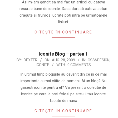
24
Azi m-am gandit sa mai fac un articol cu cateva
resurse bune de iconite. Daca doresti cateva seturi
dragute si frumos lucrate poti intra pe urmatoarele
linkuri:
CITEȘTE ÎN CONTINUARE
Iconite Blog – partea 1
2009-
BY:
DEXTER
ON:
AUG. 28, 2009
IN:
CSS&DESIGN
,
ICONITE
WITH:
0 COMMENTS
08-
28
In ultimul timp blogurile au devenit din ce in ce mai
importante si mai citite de oameni. Ai un blog? Nu
gasesti iconite pentru el? Va prezint o colectie de
iconite pe care le poti folosi pe site-ul tau Iconite
facute de mana
CITEȘTE ÎN CONTINUARE