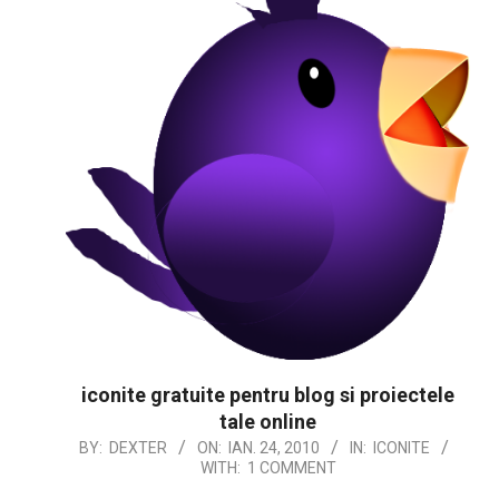
iconite gratuite pentru blog si proiectele
tale online
2010-
BY:
DEXTER
ON:
IAN. 24, 2010
IN:
ICONITE
WITH:
1 COMMENT
01-