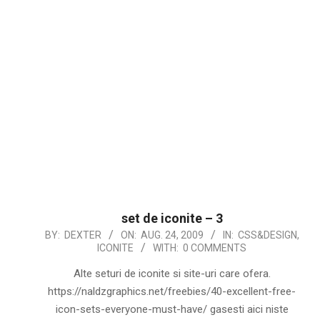
set de iconite – 3
2009-
BY:
DEXTER
ON:
AUG. 24, 2009
IN:
CSS&DESIGN
,
ICONITE
WITH:
0 COMMENTS
08-
24
Alte seturi de iconite si site-uri care ofera.
https://naldzgraphics.net/freebies/40-excellent-free-
icon-sets-everyone-must-have/ gasesti aici niste