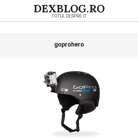
Skip
DEXBLOG.RO
to
TOTUL DESPRE IT
content
Primary
goprohero
Navigation
Menu