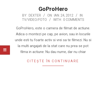
GoProHero
2012-
BY:
DEXTER
ON:
IAN. 24, 2012
IN:
TV/VIDEO/FOTO
WITH:
0 COMMENTS
01-
24
GoProHero, este o camera de filmat de actiune.
Adica o montezi pe cap, pe avion, sau in locurile
unde esti tu foarte activ si vrei sa te filmezi. Nu si
la multi angajati de la stat care nu prea se pot
filma in actiune. Nu dau nume, dar nu chiar
CITEȘTE ÎN CONTINUARE