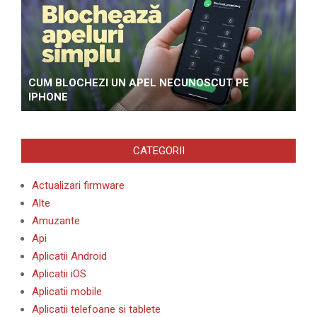
CUM BLOCHEZI UN APEL NECUNOSCUT PE
IPHONE
CATEGORII
Actualizari firmware
Alte
Amuzante
Api
Aplicatii Android
Aplicatii iOS
Aplicatii mobile
Aplicatii telefoane si tablete