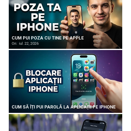
CUM PUI POZA CU TINE PE APPLE
On:
iul. 22, 2026
CUM SĂ ÎȚI PUI PAROLĂ LA APLICAȚII PE IPHONE