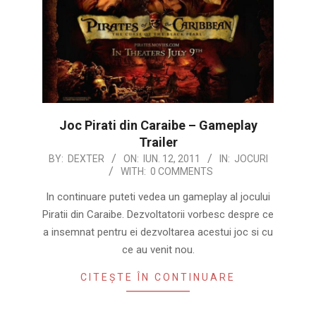
Joc Pirati din Caraibe – Gameplay
Trailer
2011-
BY:
DEXTER
ON:
IUN. 12, 2011
IN:
JOCURI
WITH:
0 COMMENTS
06-
12
In continuare puteti vedea un gameplay al jocului
Piratii din Caraibe. Dezvoltatorii vorbesc despre ce
a insemnat pentru ei dezvoltarea acestui joc si cu
ce au venit nou.
CITEȘTE ÎN CONTINUARE