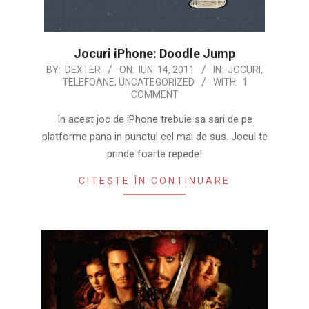
Jocuri iPhone: Doodle Jump
2011-
BY:
DEXTER
ON:
IUN. 14, 2011
IN:
JOCURI
,
TELEFOANE
,
UNCATEGORIZED
WITH:
1
06-
COMMENT
14
In acest joc de iPhone trebuie sa sari de pe
platforme pana in punctul cel mai de sus. Jocul te
prinde foarte repede!
CITEȘTE ÎN CONTINUARE