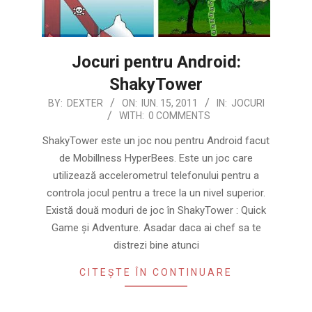
Jocuri pentru Android:
ShakyTower
2011-
BY:
DEXTER
ON:
IUN. 15, 2011
IN:
JOCURI
WITH:
0 COMMENTS
06-
15
ShakyTower este un joc nou pentru Android facut
de Mobillness HyperBees. Este un joc care
utilizează accelerometrul telefonului pentru a
controla jocul pentru a trece la un nivel superior.
Există două moduri de joc în ShakyTower : Quick
Game şi Adventure. Asadar daca ai chef sa te
distrezi bine atunci
CITEȘTE ÎN CONTINUARE