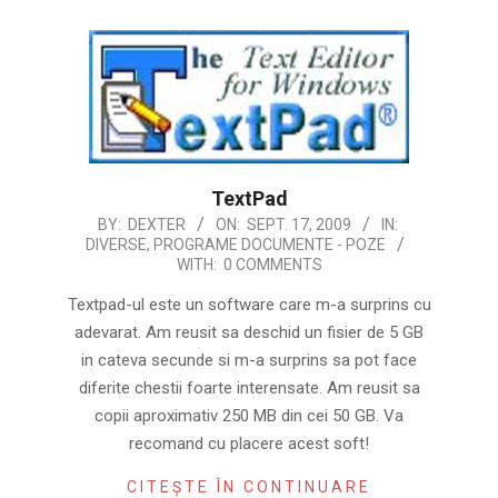
TextPad
2009-
BY:
DEXTER
ON:
SEPT. 17, 2009
IN:
DIVERSE
,
PROGRAME DOCUMENTE - POZE
09-
WITH:
0 COMMENTS
17
Textpad-ul este un software care m-a surprins cu
adevarat. Am reusit sa deschid un fisier de 5 GB
in cateva secunde si m-a surprins sa pot face
diferite chestii foarte interensate. Am reusit sa
copii aproximativ 250 MB din cei 50 GB. Va
recomand cu placere acest soft!
CITEȘTE ÎN CONTINUARE