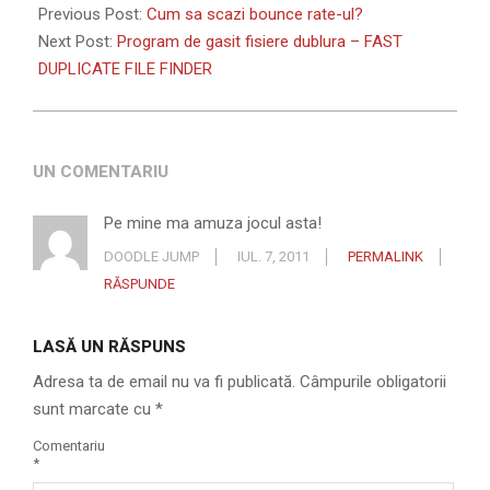
06-
Previous Post:
Cum sa scazi bounce rate-ul?
14
Next Post:
Program de gasit fisiere dublura – FAST
DUPLICATE FILE FINDER
UN COMENTARIU
Pe mine ma amuza jocul asta!
DOODLE JUMP
IUL. 7, 2011
PERMALINK
RĂSPUNDE
LASĂ UN RĂSPUNS
Adresa ta de email nu va fi publicată.
Câmpurile obligatorii
sunt marcate cu
*
Comentariu
*