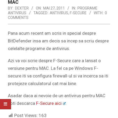
MAC
BY:
DEXTER
ON:
MAI 27, 2011
IN:
PROGRAME
ANTIVIRUS
TAGGED:
ANTIVIRUS
,
F-SECURE
WITH:
0
COMMENTS
Pana acum recent am scris in special despre
BitDefender insa am decis sa incep sa scriu despre
celelalte programe de antivirus.
Azi va voi scrie despre F-Secure care a lansat o
versiune pentru MAC. La fel ca pe Windows F-
secure iti va configura firewall-ul si va incerca sa iti
protejeze calculatorul cat mai bine.
Asadar daca ai nevoie de un antivirus pentru MAC
poti descarca
F-Secure aici
.
Post Views:
163