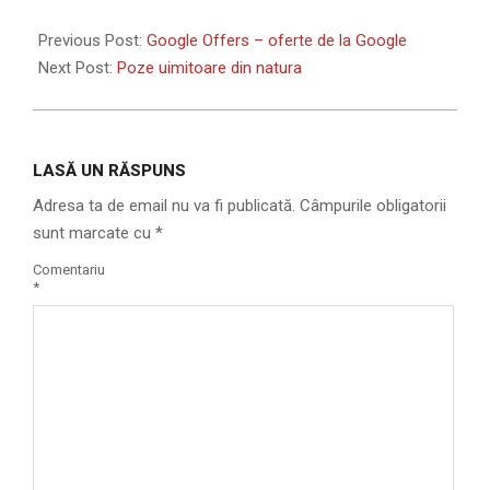
2011-
05-
Previous Post:
Google Offers – oferte de la Google
27
Next Post:
Poze uimitoare din natura
LASĂ UN RĂSPUNS
Adresa ta de email nu va fi publicată.
Câmpurile obligatorii
sunt marcate cu
*
Comentariu
*