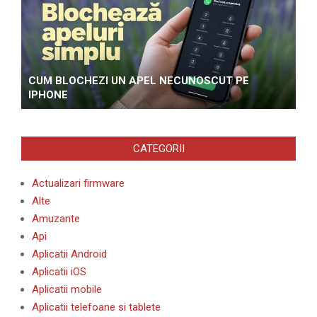
CUM BLOCHEZI UN APEL NECUNOSCUT PE
IPHONE
CATEGORII
Actualizari firmware
Alte
Amuzante
Api
Aplicatii Android
Aplicatii iOS
Aplicatii mobile
Aplicatii telefoane si tablete