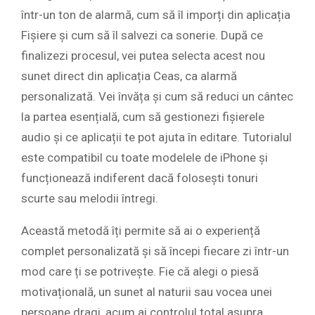
într-un ton de alarmă, cum să îl imporți din aplicația
Fișiere și cum să îl salvezi ca sonerie. După ce
finalizezi procesul, vei putea selecta acest nou
sunet direct din aplicația Ceas, ca alarmă
personalizată. Vei învăța și cum să reduci un cântec
la partea esențială, cum să gestionezi fișierele
audio și ce aplicații te pot ajuta în editare. Tutorialul
este compatibil cu toate modelele de iPhone și
funcționează indiferent dacă folosești tonuri
scurte sau melodii întregi.
Această metodă îți permite să ai o experiență
complet personalizată și să începi fiecare zi într-un
mod care ți se potrivește. Fie că alegi o piesă
motivațională, un sunet al naturii sau vocea unei
persoane dragi, acum ai controlul total asupra