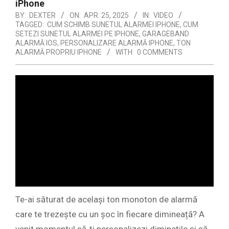
iPhone
BY:
DEXTER
ON:
APR. 25, 2025
IN:
VIDEO
TAGGED:
CUM SCHIMB SUNETUL ALARMEI IPHONE
,
CUM
SETEZI SUNETUL ALARMEI PE IPHONE
,
GARAGEBAND
ALARMĂ IOS
,
PERSONALIZARE ALARMĂ IPHONE
,
TON
ALARMĂ PROPRIU IPHONE
WITH:
0 COMMENTS
Te-ai săturat de același ton monoton de alarmă
care te trezește cu un șoc în fiecare dimineață? A
venit momentul să-ți personalizezi diminețile și să