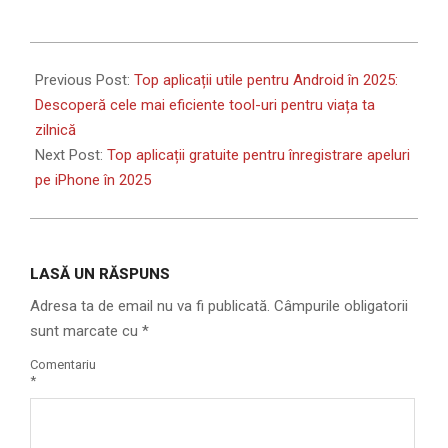
2025-
04-
Previous Post:
Top aplicații utile pentru Android în 2025:
25
Descoperă cele mai eficiente tool-uri pentru viața ta
zilnică
Next Post:
Top aplicații gratuite pentru înregistrare apeluri
pe iPhone în 2025
LASĂ UN RĂSPUNS
Adresa ta de email nu va fi publicată.
Câmpurile obligatorii
sunt marcate cu
*
Comentariu
*